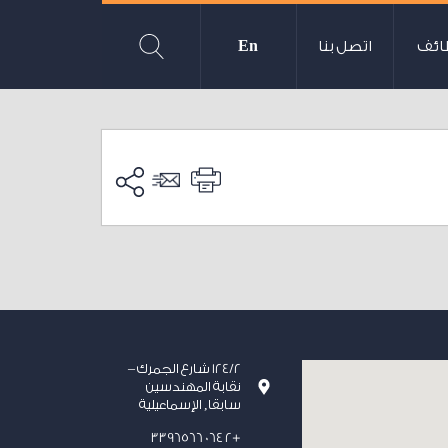
ائف
اتصل بنا
En
124/2 شارع الجمرك –
نقابة المهندسين
سابقا, الإسماعيلية
+2 064 3396566