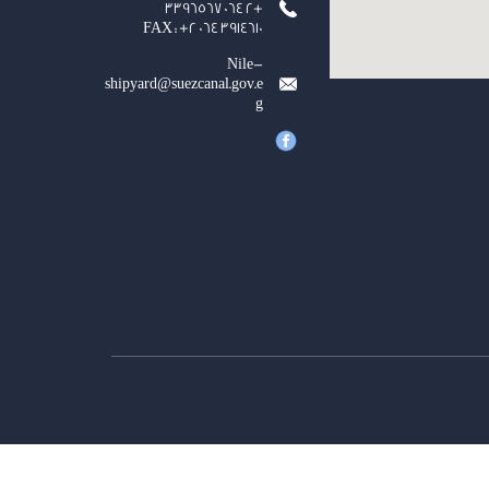
+2 064 3396567
FAX : +2 064 3914610
Nile-
shipyard@suezcanal.gov.e
g