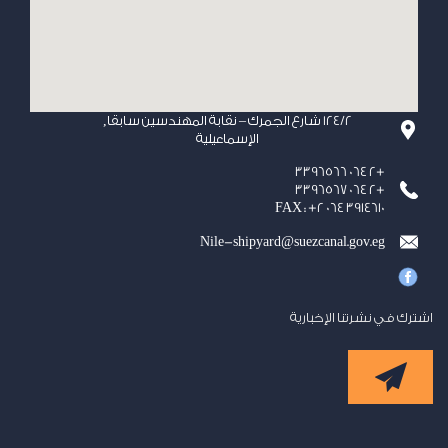
124/2 شارع الجمرك – نقابة المهندسين سابقا,
الإسماعيلية
+2 064 3396566
+2 064 3396567
FAX : +2 064 3914610
Nile-shipyard@suezcanal.gov.eg
اشترك في نشرتنا الإخبارية