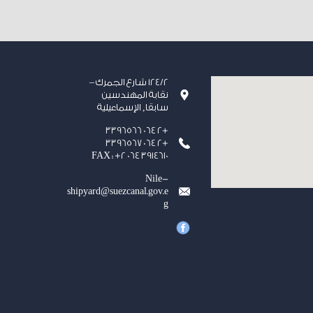
124/2 شارع الجمرك –
نقابة المهندسين
سابقا, الإسماعيلية
+2 064 3396566
+2 064 3396567
FAX : +2 064 3914610
Nile-
shipyard@suezcanal.gov.e
g