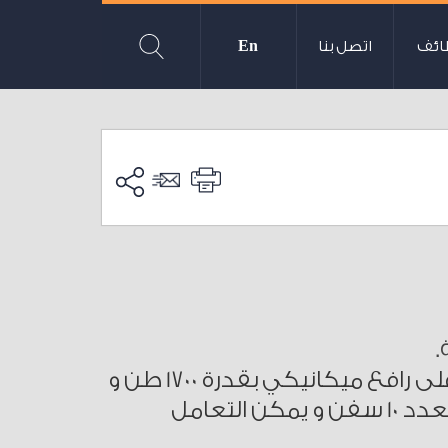
ائف
اتصل بنا
En
.
- رفع و إصلاح السفن السياحية على رافع ميكانيكي بقدرة 1700 طن و
بأبعاد حتى 75*16 م و ساحة جراج لعدد 10 سفن و يمكن التعامل