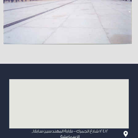
124/2 شارع الجمرك – نقابة المهندسين سابقا,
الإسماعيلية