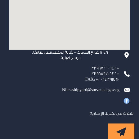
124/2 شارع الجمرك – نقابة المهندسين سابقا,
الإسماعيلية
+2 064 3396566
+2 064 3396567
FAX : +2 064 3914610
Nile-shipyard@suezcanal.gov.eg
اشترك في نشرتنا الإخبارية