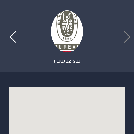
ﺑﻴﺮو ﻓﻴﺮﻳﺘﺎس