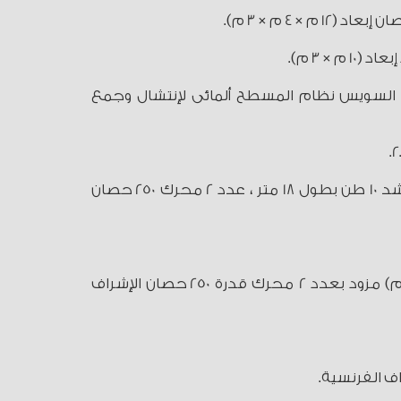
× 3 م).
يئة قناة السويس نظام المسطح ألمائى لإنتشال وجمع
- بناء قاطرة إنقاذ وإطفاء لحساب وزارة الداخلية (الإدارة العامة لإمداد الشرطة) بعــــــدد 2 محرك 500 قوة شد 10 طن بطول 18 متر ، عدد 2 محرك 250 حصان
- تم بناء وتسليم عدد 8 عبارات حمولة 100 طن لصالح محافظة المنيا إبعاد (22 م × 13.5 م × 2.75م × 1.35 م) مزود بعدد 2 محرك قدرة 250 حصان الإشراف