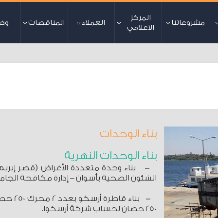
المركز
مشروعاتنا
العملاء
المناقصات
وظ
الاعلامي
بناء الوحدات
بناء الوحدات النهرية
الشئون الصحية بأسوان – إدارة مكافحة الجامبيا) حمولة 200 طن +
250 حصان لحساب شركة أرسكوا.