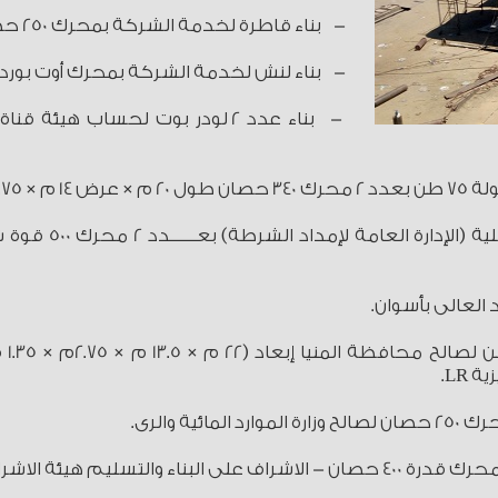
- بناء قاطرة لخدمة الشركة بمحرك 250 حصان إبعاد (12 م × 4 م × 3 م).
- بناء لنش لخدمة الشركة بمحرك أوت بورد إبعاد (10 م 
- بناء عدد 2 لودر بوت لحساب ه
× 2.75.
LR.