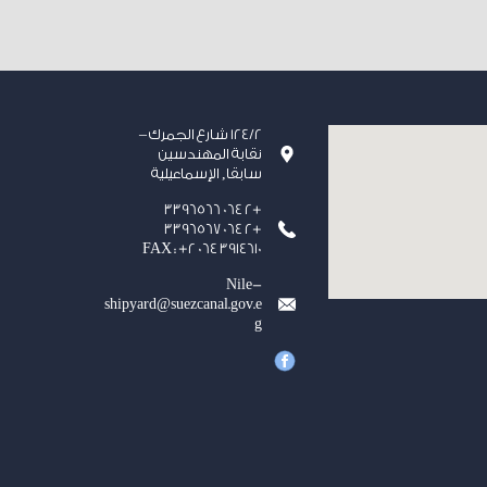
124/2 شارع الجمرك –
نقابة المهندسين
سابقا, الإسماعيلية
+2 064 3396566
+2 064 3396567
FAX : +2 064 3914610
Nile-
shipyard@suezcanal.gov.e
g