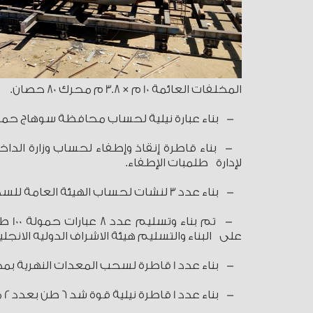
المخلفات العائمة 10 م × 3.8 م محرك 80 حصان.
- بناء عبارة نيلية لحساب محافظة سوهاج حمولة 75 طن بعدد 2 محرك 340 حصان طول 20 م × عرض 14 م 
لإدارة طلمبات الإطفاء.
- بناء عدد 3 لنشات لحساب الهيئة العامة للسد العالى بأسوان.
على البناء والتسليم هيئة الاشراف الدوليه الانجليزية 
- بناء عدد 1 قاطرة لسحب المعدات النهرية بمحرك 250 حصان لصالح وزارة الموارد المائية والرى.
- بناء عدد 1 قاطرة نيلية قوة شد 6 طن بعدد 2 محرك قدرة 400 حصان - الاشراف على البناء والتسليم هيئة الاشراف الفرنسية.