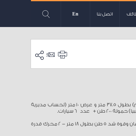
ائف
اتصل بنا
En
- بناء وحدة متعددة الأغراض (قصر إبريم) بطول 37.5 متر و عرض 10 متر (لحساب مديرية
 عدد 6 سيارات.
- بناء قاطرة أرسكو بعدد 2 محرك 250 حصان وقوة شد 5 طن بطول 18 متر - 2 محرك قدرة