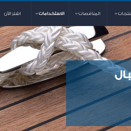
نتجات
المناقصات
الاستخدامات
اشتر الآن
محدد
ال
شركة القناة لل
حالياً
إحدى شركات هيئة قناة السويس