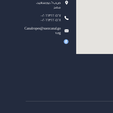
ص.ب 6، بورسعيد،
مصر
0020663220427
0020663220428
Canalropes@suezcanal.go
v.eg