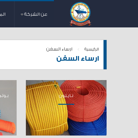
عن الشركة
الم
>
ارساء السفن
الرئيسية
ارساء السفن
نـايـلون
بـول