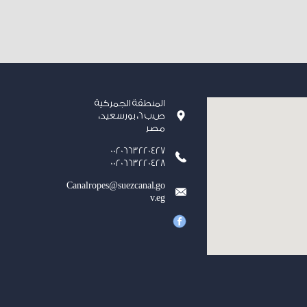
المنطقة الجمركية
ص.ب 6، بورسعيد،
مصر
0020663220427
0020663220428
Canalropes@suezcanal.go
v.eg