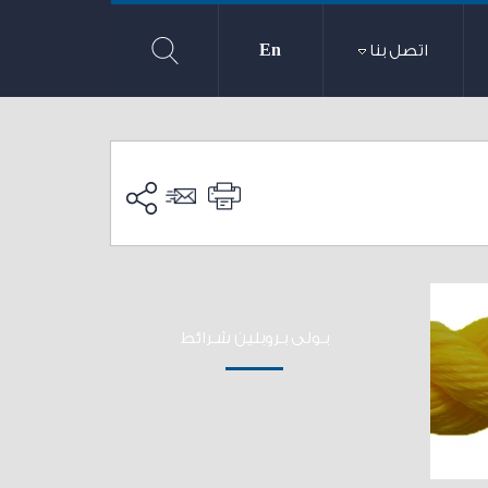
اتصل بنا
En
بـولى بـروبلين شـرائط