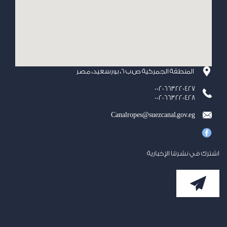
المنطقة الجمركية ص.ب 6، بورسعيد، مصر
0020663220427
0020663220428
Canalropes@suezcanal.gov.eg
اشترك في نشرتنا الإخبارية