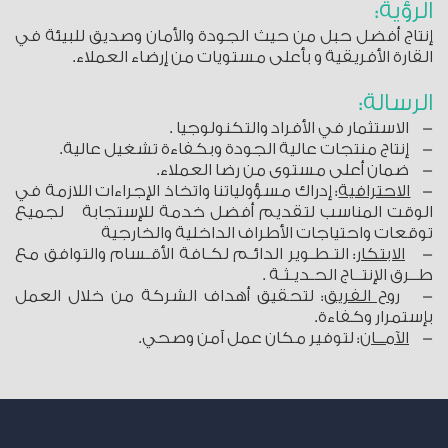
الرؤية:
إنتاج أفضل حبل من حيث الجودة والأمان وصديق للبيئة في
القارة الأفريقية و بأعلى مستويات من إرضاء العملاء.
الرسالة:
-
الاستثمار في الأفراد والتكنولوجيا .
-
إنتاج منتجات عالية الجودة وبكفاءة تشغيل عالية.
-
ضمان أعلى مستوى من رضا العملاء.
-
الاحترافية
: إدراك مسؤولياتنا واتخاذ الإجراءات اللازمة في
الوقت المناسب لتقديم أفضل خدمة للإستجابة لجميع
توقعات واحتياجات الأطراف الداخلية والخارجية
-
الابتكار
: التـطـوير الدائـم لكـافة الأقـسام والتوافق مع
طــرق الإنتــاج الحـديـثـة .
-
روح الفريق
: لتحقيق أهداف الشركة من خلال العمل
بإستمرار وكفاءة.
-
الآمــان
:
لتوفير مكان عمل آمن وصحي.