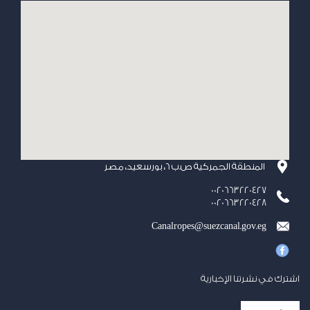
المنطقة الجمركية ص.ب 6، بورسعيد، مصر
0020663220427
0020663220428
Canalropes@suezcanal.gov.eg
اشترك في نشرتنا الإخبارية