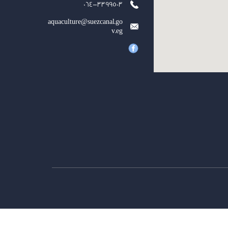
064-3399503
aquaculture@suezcanal.go
v.eg