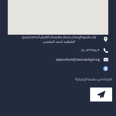
اول طريق الإرسال بجوار معسكر القرش أمام كوبري
الشهيد احمد المنسي
064-3399503
aquaculture@suezcanal.gov.eg
اشترك في نشرتنا الإخبارية